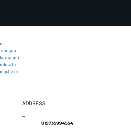
uir
Frohngau
 Marmagen
Roderath
Zingsheim
ADDRESS