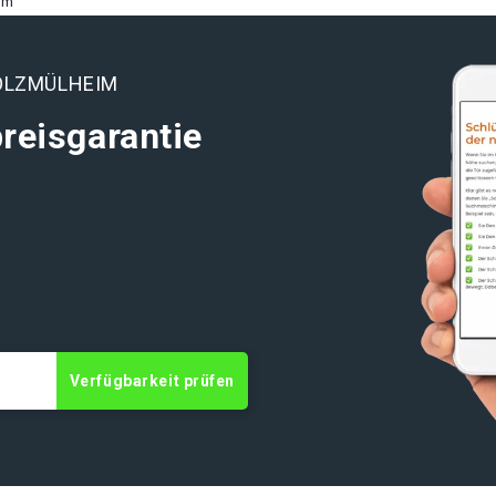
im
OLZMÜLHEIM
reisgarantie
Verfügbarkeit prüfen