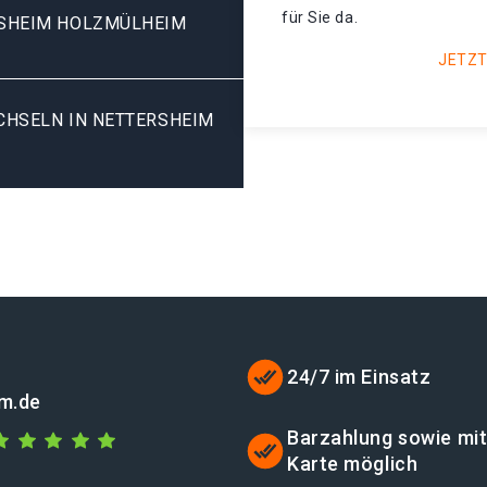
für Sie da.
SHEIM HOLZMÜLHEIM
JETZT
HSELN IN NETTERSHEIM H
24/7 im Einsatz
im.de
Barzahlung sowie mi
Karte möglich